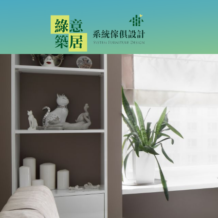
優雅純粹70坪