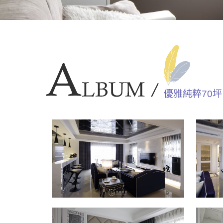
優雅純粹70坪