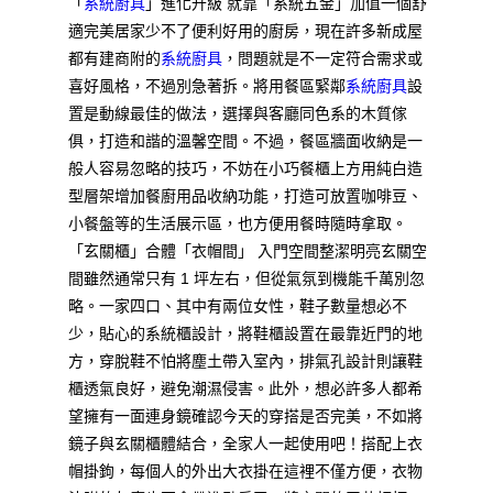
「
系統廚具
」進化升級 就靠「系統五金」加值一個舒
適完美居家少不了便利好用的廚房，現在許多新成屋
都有建商附的
系統廚具
，問題就是不一定符合需求或
喜好風格，不過別急著拆。將用餐區緊鄰
系統廚具
設
置是動線最佳的做法，選擇與客廳同色系的木質傢
俱，打造和諧的溫馨空間。不過，餐區牆面收納是一
般人容易忽略的技巧，不妨在小巧餐櫃上方用純白造
型層架增加餐廚用品收納功能，打造可放置咖啡豆、
小餐盤等的生活展示區，也方便用餐時隨時拿取。
「玄關櫃」合體「衣帽間」 入門空間整潔明亮玄關空
間雖然通常只有 1 坪左右，但從氣氛到機能千萬別忽
略。一家四口、其中有兩位女性，鞋子數量想必不
少，貼心的系統櫃設計，將鞋櫃設置在最靠近門的地
方，穿脫鞋不怕將塵土帶入室內，排氣孔設計則讓鞋
櫃透氣良好，避免潮濕侵害。此外，想必許多人都希
望擁有一面連身鏡確認今天的穿搭是否完美，不如將
鏡子與玄關櫃體結合，全家人一起使用吧！搭配上衣
帽掛鉤，每個人的外出大衣掛在這裡不僅方便，衣物