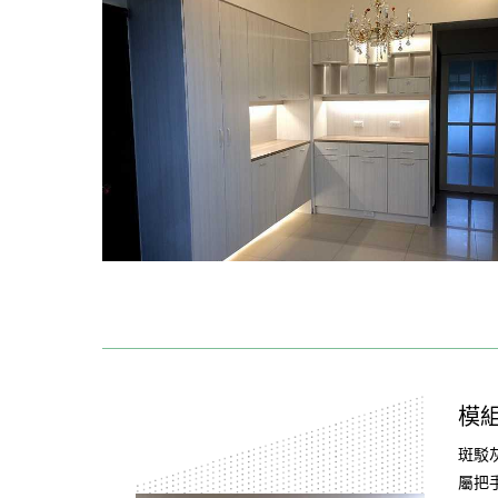
模
斑駁
屬把