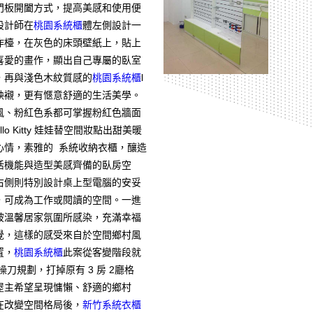
門板開闔方式，提高美感和使用便
設計師在
桃園系統櫃
體左側設計一
作檯，在灰色的床頭壁紙上，貼上
喜愛的畫作，顯出自己專屬的臥室
，再與淺色木紋質感的
桃園系統櫃
l
映襯，更有愜意舒適的生活美學。
風、粉紅色系都可掌握粉紅色牆面
ello Kitty 娃娃替空間妝點出甜美暖
心情，素雅的 系統收納衣櫃，釀造
活機能與造型美感齊備的臥房空
右側則特別設計桌上型電腦的安妥
，可成為工作或閱讀的空間。一進
被溫馨居家氛圍所感染，充滿幸福
覺，這樣的感受來自於空間鄉村風
置，
桃園系統櫃
此案從客變階段就
操刀規劃，打掉原有 3 房 2廳格
屋主希望呈現慵懶、舒適的鄉村
在改變空間格局後，
新竹系統衣櫃