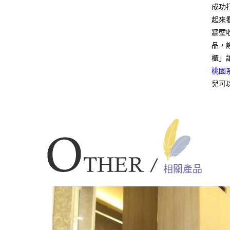
成功
起來
牆壁
品，
櫃」
桃園
兒可
相關產品