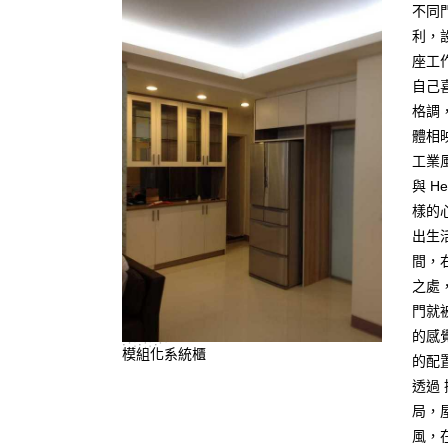
不同
利，
座工
自己
格調
體相
工業
與 H
樣的
出生
間，
之處
門就
的感
模組化系統櫃
的配
透過 
局，
風，