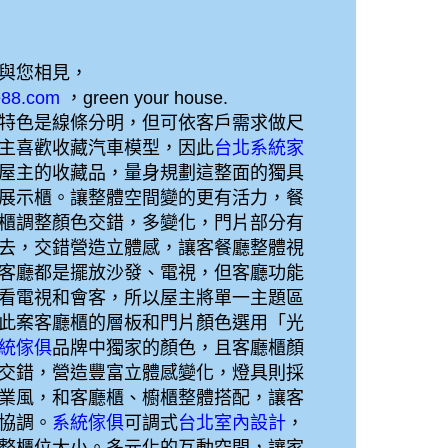
與您相見，
se88.com
，green your house.
特色是線條分明，但可依客戶需求做尺
主喜歡收藏汽車模型，因此
台北系統家
屋主的收藏品，量身規劃這整面的獨具
展示櫃。讓整體空間變的更有活力，餐
櫃調整顏色交錯，多變化，門片部分有
去，交錯營造立體感，讓客餐廳整體視
客廳都是擺放沙發、電視，但客廳功能
看電視和會客，所以屋主將單一主題區
此案客廳櫃的層板和門片顏色選用「光
統傢俱
品牌中獨家的顏色，且客廳櫃顏
交錯，營造豐富立體感變化，燈具則採
業風，和客廳櫃、櫥櫃整體搭配，讓客
協調。
系統傢俱
可調式
台北室內設計
，