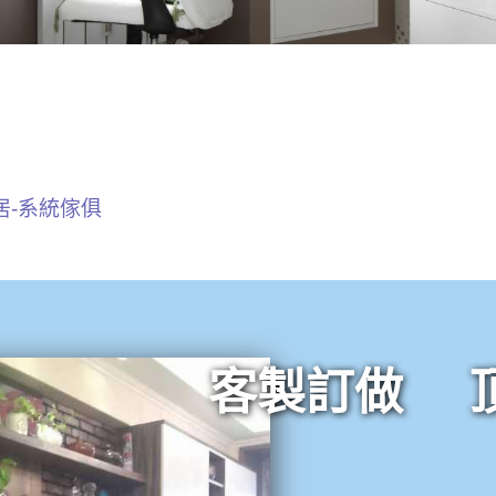
居-系統傢俱
客製訂做 