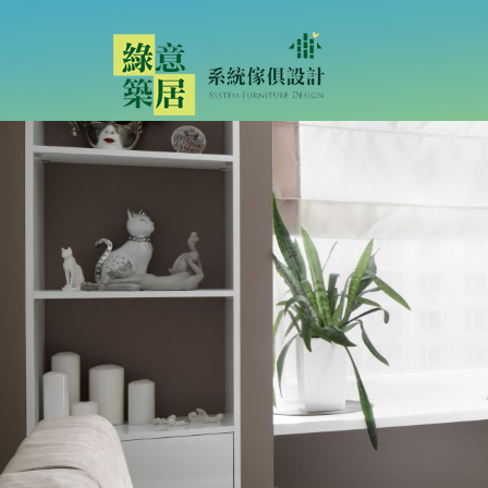
客製訂做頂級家居-系統傢俱