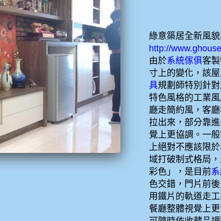
綠意築居全新風貌
http://www.ghou
由於
系統傢俱
客製
寸上的變化，該屋
具
規劃師特別針對
特色風格的工業風
廳走簡約風，客廳
拉出來，部分靠進
覺上更協調。一般
上絕對不應該限於
域打破制式格局，
彩色」，是目前
系
色交錯，門片前後
用鐵片的軌道走工
餐廳整體視覺上更