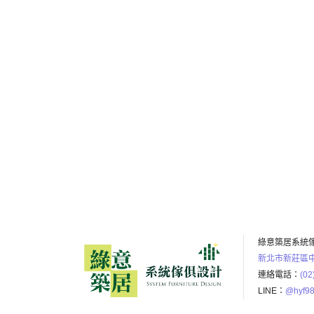
選擇我們
服務第一
綠意築居系統
新北市新莊區中
連絡電話：
(02
LINE：
@hyf98