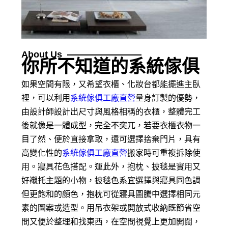
About Us
你所不知道的系統傢俱
如果空間有限，又希望衣櫃、化妝台都能擺進主臥
裡，可以利用
系統傢俱工廠直營
量身訂製的優勢，
由設計師設計出尺寸與風格相稱的衣櫃，整體完工
後就像是一體成型，完全不突兀，若要衣櫃衣物一
目了然、便於直接拿取，還可選擇捨棄門片，具有
高變化性的
系統傢俱工廠直營
搬家時可重複拆除使
用。寢具花色搭配。運此外，抱枕、披毯是實用又
好襯托主題的小物，披毯色系宜選擇與寢具同色調
但更飽和的顏色，抱枕可從寢具圖騰中選擇相同元
素的圖案或造型。用吊衣架或開放式收納既節省空
間又便於整理和找東西，在空間視覺上更加開闊，