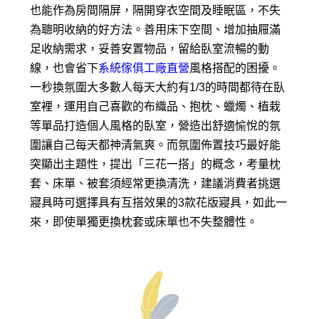
也能作為房間隔屏，隔開穿衣空間及睡眠區，不失
為聰明收納的好方法。善用床下空間、增加抽屜滿
足收納需求，妥善安置物品，留給臥室流暢的動
線，也會省下
系統傢俱工廠直營
風格搭配的困擾。
一秒換氛圍大多數人每天大約有1/3的時間都待在臥
室裡，運用自己喜歡的布織品、抱枕、蠟燭、植栽
等單品打造個人風格的臥室，營造出舒適愉悅的氛
圍讓自己每天都神清氣爽。而氛圍佈置技巧最好能
突顯出主題性，提出「三花一搭」的概念，考量枕
套、床單、被套須經常更換清洗，建議消費者挑選
寢具時可選擇具有互搭效果的3款花版寢具，如此一
來，即使單獨更換枕套或床單也不失整體性。